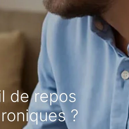
l de repos
roniques ?