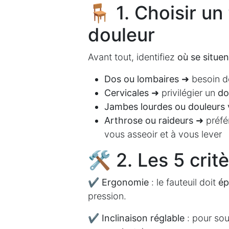
🪑 1. Choisir un
douleur
Avant tout, identifiez
où se situe
Dos ou lombaires
➜ besoin 
Cervicales
➜ privilégier un
do
Jambes lourdes ou douleurs 
Arthrose ou raideurs
➜ préfé
vous asseoir et à vous lever
🛠️ 2. Les 5 crit
✔
Ergonomie
: le fauteuil doit
ép
pression.
✔
Inclinaison réglable
: pour soul