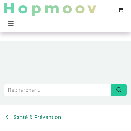
Se rendre au contenu
Santé & Prévention