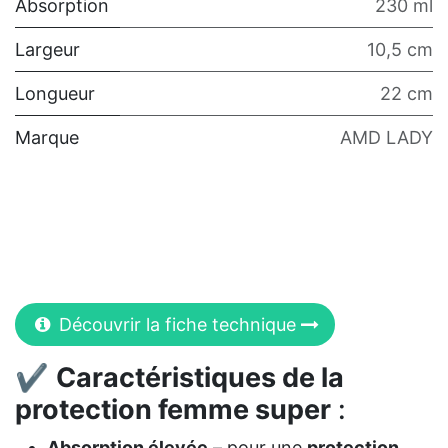
Absorption
230 ml
Largeur
10,5 cm
Longueur
22 cm
Marque
AMD LADY
Découvrir la fiche technique
✔
Caractéristiques de la
protection femme super
:
Absorption élevée
– pour une
protection