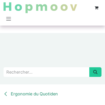
Se rendre au contenu
Ergonomie du Quotiden