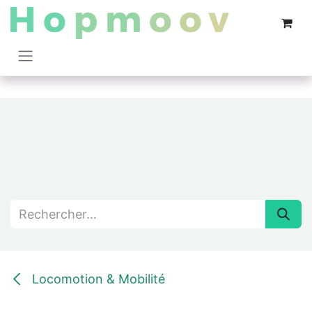
Se rendre au contenu
Locomotion & Mobilité