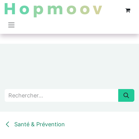
Se rendre au contenu
Santé & Prévention