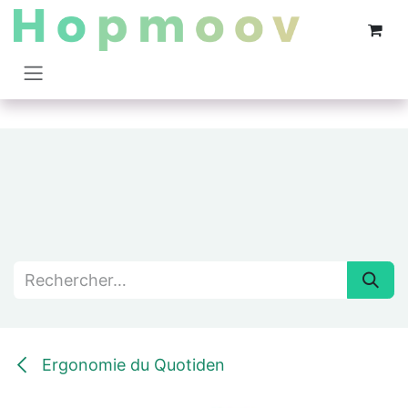
Se rendre au contenu
Ergonomie du Quotiden