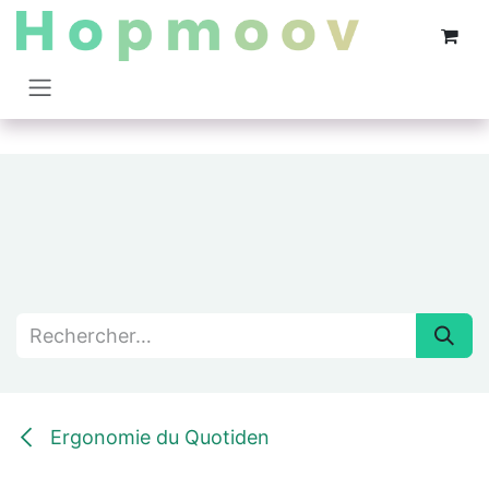
Se rendre au contenu
Ergonomie du Quotiden