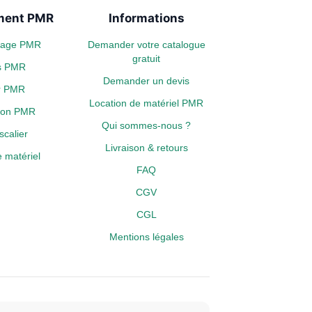
ent PMR
Informations
plage PMR
Demander votre catalogue
gratuit
s PMR
Demander un devis
er PMR
Location de matériel PMR
tion PMR
Qui sommes-nous ?
calier
Livraison & retours
 matériel
FAQ
CGV
CGL
Mentions légales