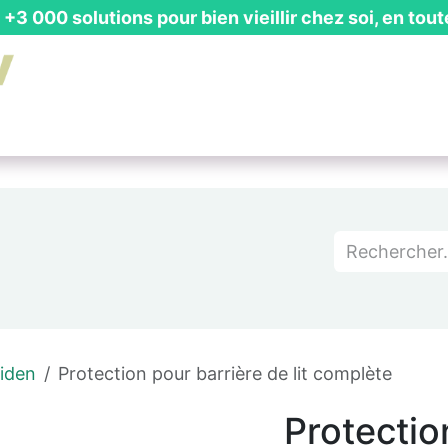
+3 000 solutions pour bien vieillir chez soi, en tout
is Gratuit
┃ Guides & Actualités
┃ Recevoir un Catalog
iden
Protection pour barrière de lit complète
Protectio