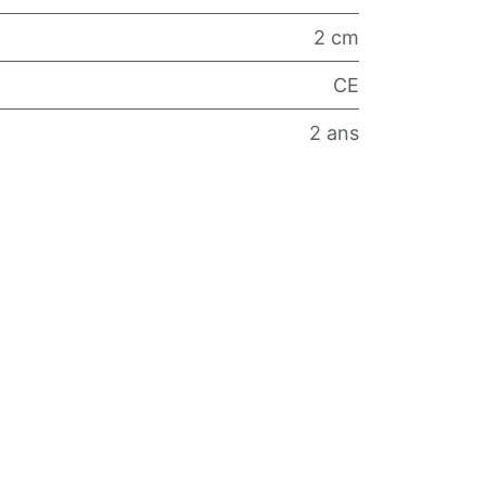
2 cm
CE
2 ans