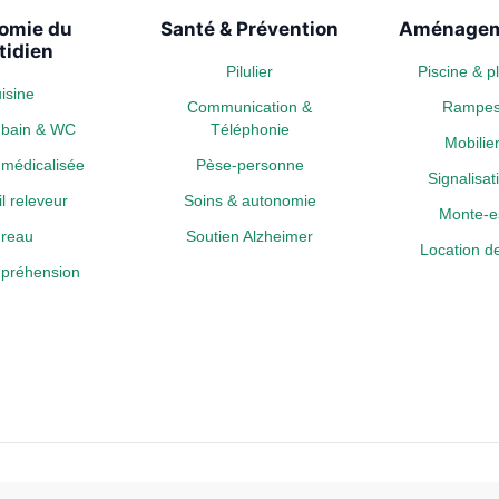
omie du
Santé & Prévention
Aménagem
tidien
Pilulier
Piscine & 
isine
Communication &
Rampe
e bain & WC
Téléphonie
Mobili
médicalisée
Pèse-personne
Signalisa
l releveur
Soins & autonomie
Monte-es
reau
Soutien Alzheimer
Location de
a préhension