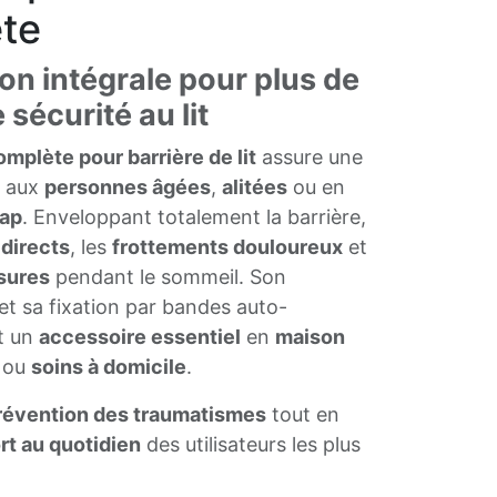
ète
on intégrale pour plus de
 sécurité au lit
mplète pour barrière de lit
assure une
aux
personnes âgées
,
alitées
ou en
ap
. Enveloppant totalement la barrière,
directs
, les
frottements douloureux
et
sures
pendant le sommeil. Son
t sa fixation par bandes auto-
t un
accessoire essentiel
en
maison
ou
soins à domicile
.
révention des traumatismes
tout en
rt au quotidien
des utilisateurs les plus