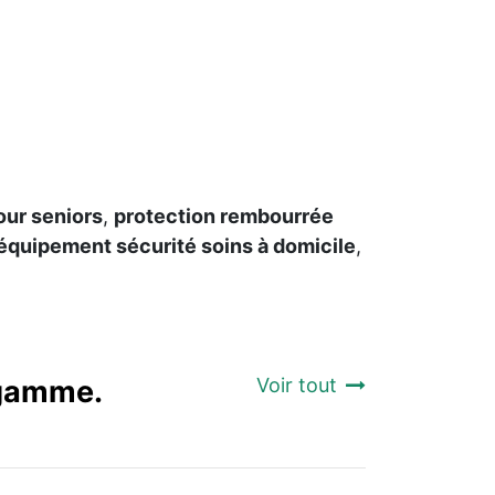
pour seniors
,
protection rembourrée
équipement sécurité soins à domicile
,
a gamme.
Voir tout