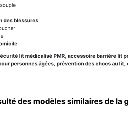
 souple
n des blessures
oucher
de
omicile
écurité lit médicalisé PMR
,
accessoire barrière lit 
t pour personnes âgées
,
prévention des chocs au lit
,
sulté des modèles similaires de l