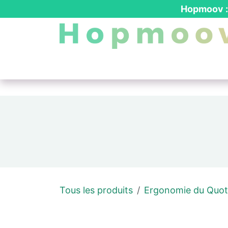
Se rendre au contenu
Hopmoov : 
Nos produits
┃ Location PMR
┃ Dev
Tous les produits
Ergonomie du Quot