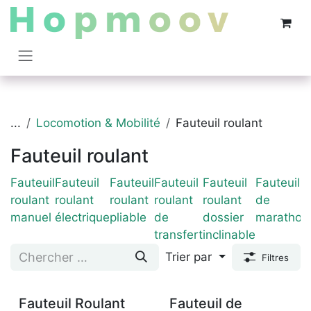
Se rendre au contenu
...
Locomotion & Mobilité
Fauteuil roulant
Fauteuil roulant
Fauteuil
Fauteuil
Fauteuil
Fauteuil
Fauteuil
Fauteuil
roulant
roulant
roulant
roulant
roulant
de
manuel
électrique
pliable
de
dossier
marathon
transfert
inclinable
Trier par
Filtres
Fauteuil Roulant
Fauteuil de