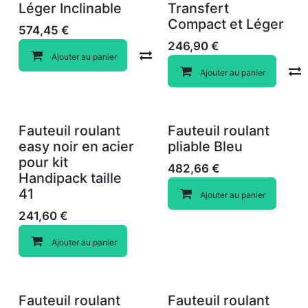
Léger Inclinable
Transfert
Compact et Léger
574,45
€
246,90
€
Compare
Ajouter au panier
Ajouter au panier
Fauteuil roulant
Fauteuil roulant
easy noir en acier
pliable Bleu
pour kit
482,66
€
Handipack taille
41
Ajouter au panier
241,60
€
Ajouter au panier
Fauteuil roulant
Fauteuil roulant