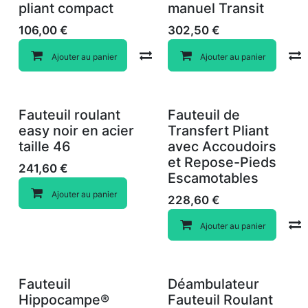
Nouveau !
pliant compact
manuel Transit
106,00
€
302,50
€
Compare
Ajouter au panier
Ajouter au panier
Fauteuil roulant
Fauteuil de
easy noir en acier
Transfert Pliant
taille 46
avec Accoudoirs
et Repose-Pieds
241,60
€
Escamotables
Ajouter au panier
228,60
€
Ajouter au panier
Fauteuil
Déambulateur
Hippocampe®
Fauteuil Roulant