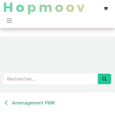
Se rendre au contenu
Aménagement PMR