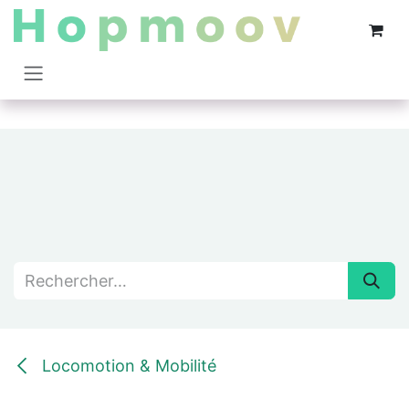
Se rendre au contenu
Locomotion & Mobilité