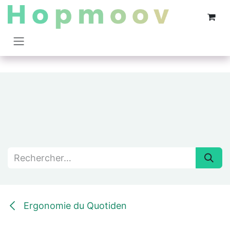
Se rendre au contenu
Ergonomie du Quotiden