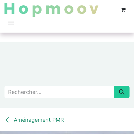
Se rendre au contenu
Aménagement PMR