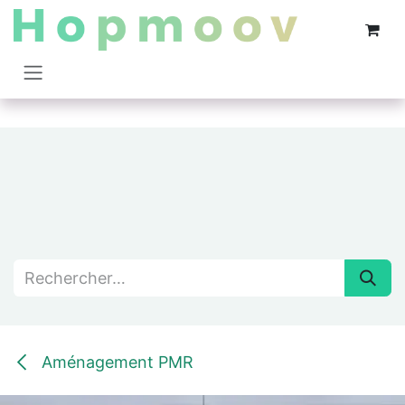
Se rendre au contenu
Aménagement PMR