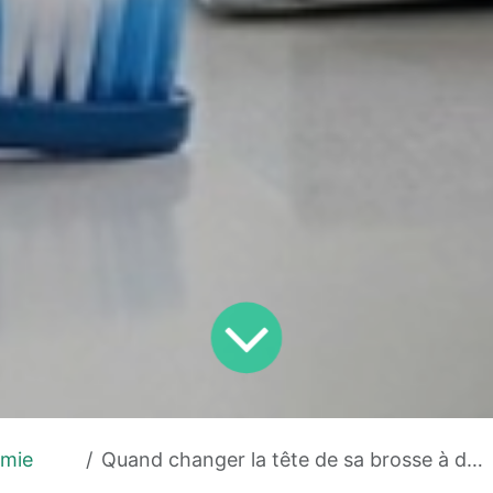
mie
Quand changer la tête de sa brosse à dents électrique ?