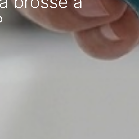
a brosse à
?