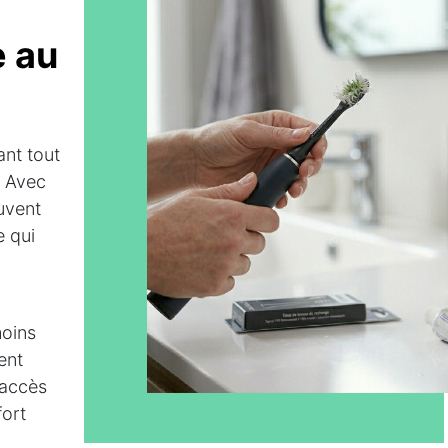
e au
nt tout
. Avec
uvent
e qui
moins
ent
'accès
fort