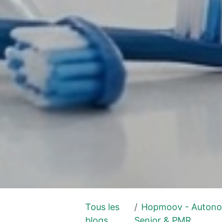
Tous les
Hopmoov - Autono
blogs
Senior & PMR