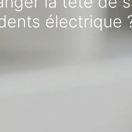
nger la tête de s
dents électrique 