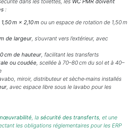
sécurité dans les toilettes, les
WC PMR doivent
es
:
e
1,50 m × 2,10 m
ou un espace de rotation de 1,50 m
 m de largeur
, s’ouvrant vers l’extérieur, avec
0 cm de hauteur
, facilitant les transferts
tale ou coudée
, scellée à 70–80 cm du sol et à 40–
e
bo, miroir, distributeur et sèche‑mains installés
eur
, avec espace libre sous le lavabo pour les
nœuvrabilité
, la
sécurité des transferts
, et une
pectant les obligations réglementaires pour les ERP