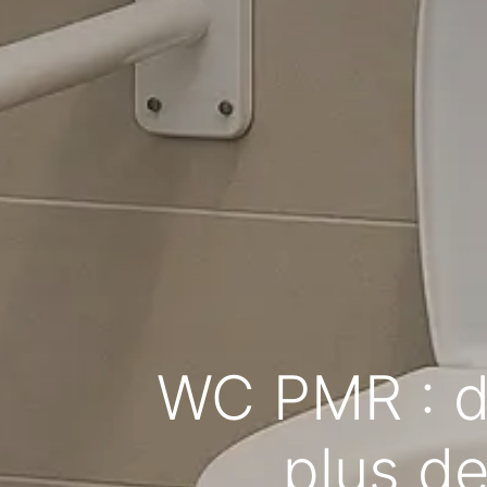
WC PMR : de
plus de