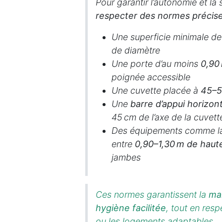
Pour garantir l’autonomie et la 
respecter des normes précis
Une superficie minimale d
de diamètre
Une porte d’au moins
0,90
poignée accessible
Une cuvette placée à
45–5
Une
barre d’appui horizon
45 cm de l’axe de la cuvett
Des équipements comme lava
entre
0,90–1,30 m de haut
jambes
Ces normes garantissent la
ma
hygiène facilitée
, tout en res
ou les logements adaptables.