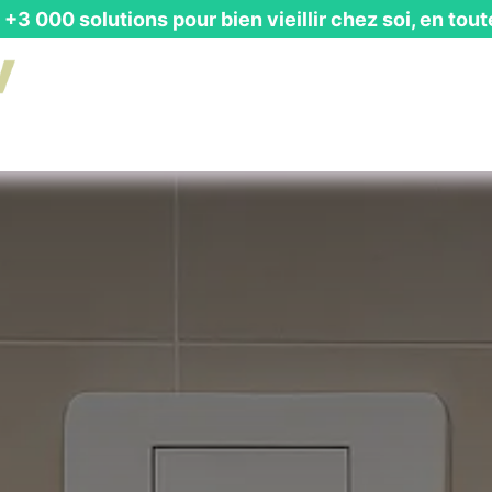
+3 000 solutions pour bien vieillir chez soi, en tout
is Gratuit
┃ Guides & Actualités
┃ Recevoir un Catalog