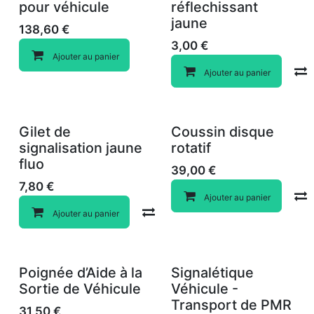
pour véhicule
réflechissant
jaune
138,60
€
3,00
€
Ajouter au panier
Ajouter au panier
Gilet de
Coussin disque
signalisation jaune
rotatif
fluo
39,00
€
7,80
€
Ajouter au panier
Compare
Ajouter au panier
Poignée d’Aide à la
Signalétique
Sortie de Véhicule
Véhicule -
Transport de PMR
31,50
€