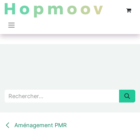
Se rendre au contenu
Aménagement PMR