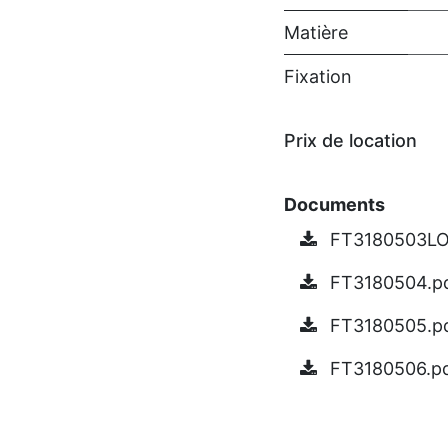
Matière
Fixation
Prix ​​de location
Documents
FT3180503LO
FT3180504.p
FT3180505.p
FT3180506.p