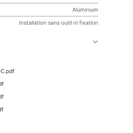
Aluminium
Installation sans outil ni fixation
C.pdf
df
df
df