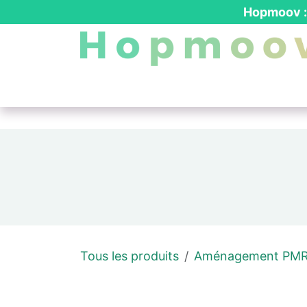
Se rendre au contenu
Hopmoov : 
Nos produits
┃ Location PMR
┃ Dev
Tous les produits
Aménagement PM