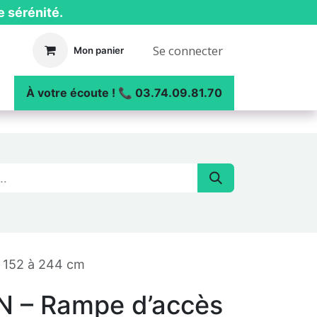
e sérénité.
Se connecter
Mon panier
ue
┃ Nos réalisations
À votre écoute ! 📞 03.74.09.81.70
 152 à 244 cm
 – Rampe d’accès