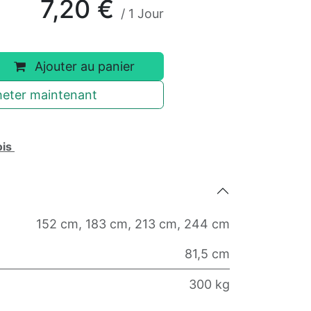
7,20
€
/
1
Jour
Ajouter au panier
eter maintenant
ois
152 cm
,
183 cm
,
213 cm
,
244 cm
81,5 cm
300 kg