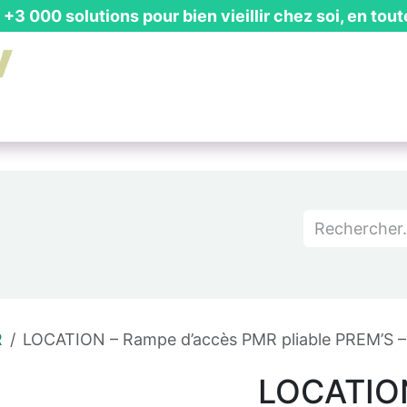
+3 000 solutions pour bien vieillir chez soi, en tout
is Gratuit
┃ Guides & Actualités
┃ Recevoir un Catalog
R
LOCATION – Rampe d’accès PMR pliable PREM’S –
LOCATION