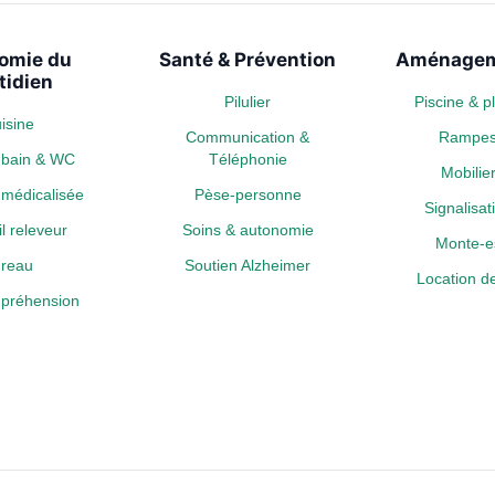
omie du
Santé & Prévention
Aménagem
tidien
Pilulier
Piscine & 
isine
Communication &
Rampe
e bain & WC
Téléphonie
Mobili
médicalisée
Pèse-personne
Signalisa
l releveur
Soins & autonomie
Monte-es
reau
Soutien Alzheimer
Location de
a préhension