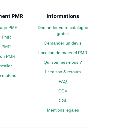
ent PMR
Informations
plage PMR
Demander votre catalogue
gratuit
s PMR
Demander un devis
er PMR
Location de matériel PMR
tion PMR
Qui sommes-nous ?
calier
Livraison & retours
 matériel
FAQ
CGV
CGL
Mentions légales