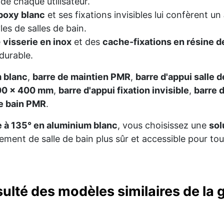
de chaque utilisateur.
époxy blanc
et ses fixations invisibles lui confèrent un
es de salles de bain.
e
visserie en inox
et des
cache-fixations en résine 
durable.
 blanc
,
barre de maintien PMR
,
barre d'appui salle d
400 x 400 mm
,
barre d'appui fixation invisible
,
barre 
de bain PMR
.
e à 135° en aluminium blanc
, vous choisissez une
sol
ement de salle de bain plus sûr et accessible pour tou
sulté des modèles similaires de l