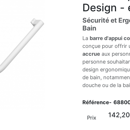
Design - 
Sécurité et Er
Bain
La
barre d'appui c
conçue pour offrir
accrue
aux personn
personne souhaitan
design ergonomique
de bain, notamment l
douche ou de la bai
Référence-
6880
142,20
Prix