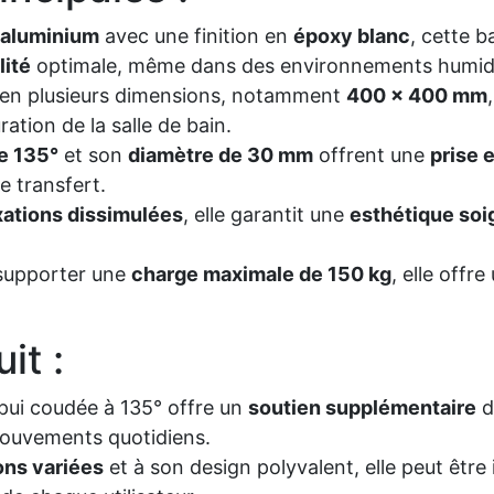
aluminium
avec une finition en
époxy blanc
, cette 
lité
optimale, même dans des environnements humid
 en plusieurs dimensions, notamment
400 x 400 mm
ration de la salle de bain.
e 135°
et son
diamètre de 30 mm
offrent une
prise 
e transfert.
xations dissimulées
, elle garantit une
esthétique so
supporter une
charge maximale de 150 kg
, elle offr
it :
pui coudée à 135° offre un
soutien supplémentaire
d
 mouvements quotidiens.
ns variées
et à son design polyvalent, elle peut être 