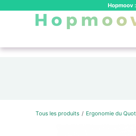
Se rendre au contenu
Hopmoov : 
Nos produits
┃ Location PMR
┃ Dev
Tous les produits
Ergonomie du Quot