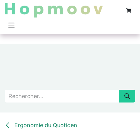
Se rendre au contenu
Ergonomie du Quotiden