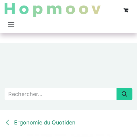
Se rendre au contenu
Ergonomie du Quotiden