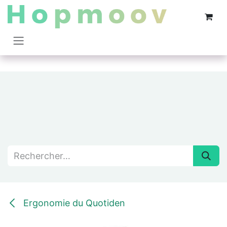
Se rendre au contenu
Ergonomie du Quotiden