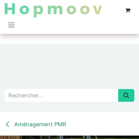
Se rendre au contenu
Aménagement PMR