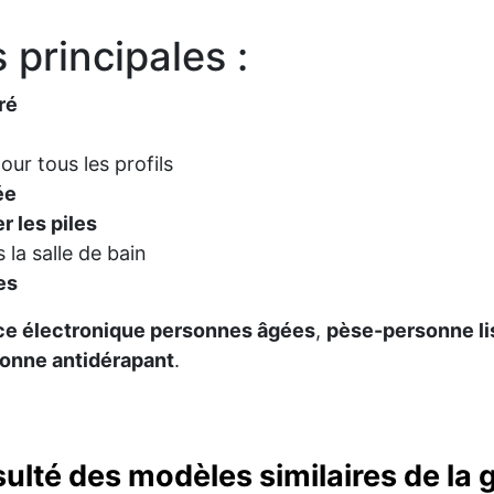
principales :
ré
pour tous les profils
ée
 les piles
s la salle de bain
es
ce électronique personnes âgées
,
pèse-personne li
onne antidérapant
.
sulté des modèles similaires de l