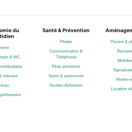
omie du
Santé & Prévention
Aménagem
tidien
Pilulier
Piscine & 
isine
Communication &
Rampe
e bain & WC
Téléphonie
Mobili
médicalisée
Pèse-personne
Signalisa
l releveur
Soins & autonomie
Monte-es
reau
Soutien Alzheimer
Location de
a préhension