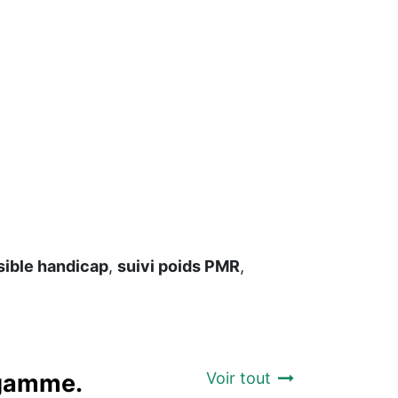
sible handicap
,
suivi poids PMR
,
a gamme.
Voir tout