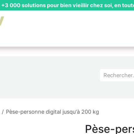
+3 000 solutions pour bien vieillir chez soi, en tout
is Gratuit
┃ Guides & Actualités
┃ Recevoir un Catalog
Pèse-personne digital jusqu'à 200 kg
Pèse-pers