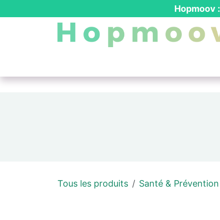
Se rendre au contenu
Hopmoov : 
Nos produits
┃ Location PMR
┃ Dev
Tous les produits
Santé & Prévention