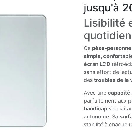
jusqu'à 2
Lisibilité
quotidien
Ce
pèse-personne 
simple, confortable
écran LCD
rétroécla
sans effort de lec
des
troubles de la 
Avec une
capacité
parfaitement aux
p
handicap
souhaitan
autonome. Sa
surf
stabilité à chaque ut