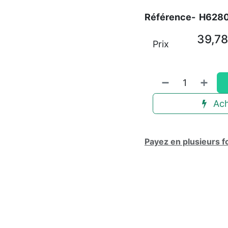
Référence-
H628
39,78
Prix
Ach
Payez en plusieurs f