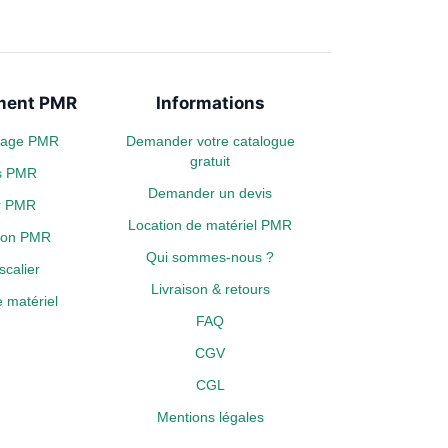
ent PMR
Informations
plage PMR
Demander votre catalogue
gratuit
s PMR
Demander un devis
er PMR
Location de matériel PMR
tion PMR
Qui sommes-nous ?
calier
Livraison & retours
 matériel
FAQ
CGV
CGL
Mentions légales