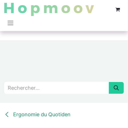
Se rendre au contenu
Ergonomie du Quotiden