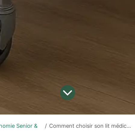
omie Senior &
Comment choisir son lit médicalisé ?