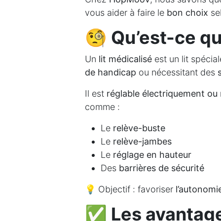
vous aider à faire le
bon choix
se
🧐 Qu’est-ce qu’
Un
lit médicalisé
est un lit spéci
de handicap
ou nécessitant des
Il est
réglable électriquement o
comme :
Le
relève-buste
Le
relève-jambes
Le
réglage en hauteur
Des
barrières de sécurité
💡 Objectif : favoriser
l’autonomi
✅ Les avantages