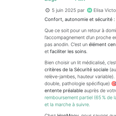
Elisa Victo
5 juin 2025
par
Confort, autonomie et sécurité :
Que ce soit pour un retour à domi
l’accompagnement d’un proche en
pas anodin. C’est un
élément cent
et
faciliter les soins
.
Bien choisir un lit médicalisé, c’
critères de la Sécurité sociale
(au
relève-jambes, hauteur variable).
double, pathologie spécifique) 🎯.
entente préalable
auprès de vot
remboursement partiel (65 % de l
et la marche à suivre.
Chez
HopMoov
, nous savons que