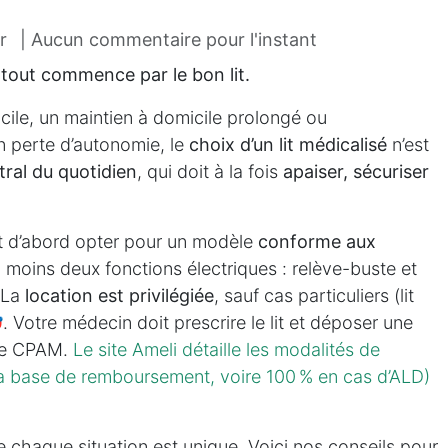
r
| Aucun commentaire pour l'instant
 tout commence par le bon lit.
cile, un maintien à domicile prolongé ou
 perte d’autonomie, le
choix d’un lit médicalisé
n’est
ral du quotidien
, qui doit à la fois
apaiser, sécuriser
est d’abord opter pour un modèle
conforme aux
 moins deux fonctions électriques : relève-buste et
 La
location est privilégiée
, sauf cas particuliers (lit
 Votre médecin doit prescrire le lit et déposer une
re CPAM.
Le site Ameli détaille les modalités de
a base de remboursement, voire 100 % en cas d’ALD)
 chaque situation est unique. Voici nos conseils pour