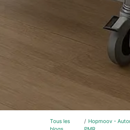
Tous les
Hopmoov - Auton
blogs
PMR