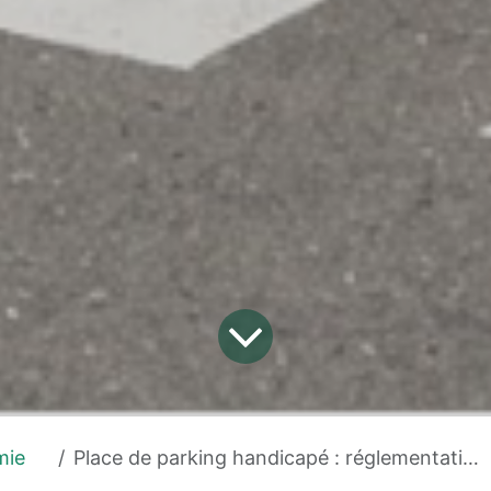
mie
Place de parking handicapé : réglementation et marquage au sol