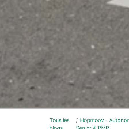
Tous les
Hopmoov - Autono
blogs
Senior & PMR