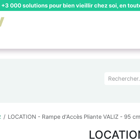
+3 000 solutions pour bien vieillir chez soi, en tout
is Gratuit
┃ Guides & Actualités
┃ Recevoir un Catalog
R
LOCATION - Rampe d'Accès Pliante VALIZ - 95 c
LOCATION