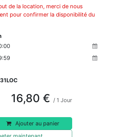
ut de la location, merci de nous
nt pour confirmer la disponibilité du
n
331LOC
16,80
€
/
1
Jour
Ajouter au panier
eter maintenant