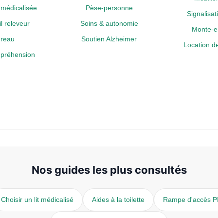
médicalisée
Pèse-personne
Signalisa
l releveur
Soins & autonomie
Monte-es
reau
Soutien Alzheimer
Location de
a préhension
Nos guides les plus consultés
Choisir un lit médicalisé
Aides à la toilette
Rampe d'accès 