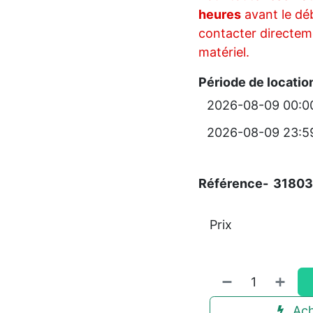
heures
avant le déb
contacter directeme
matériel.
Période de locatio
Référence-
3180
Prix
Ach