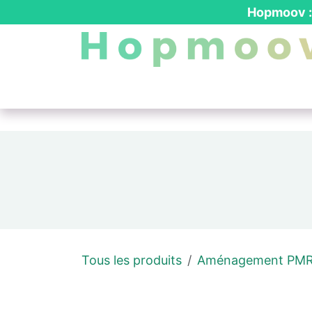
Se rendre au contenu
Hopmoov : 
Nos produits
┃ Location PMR
┃ Dev
Tous les produits
Aménagement PM