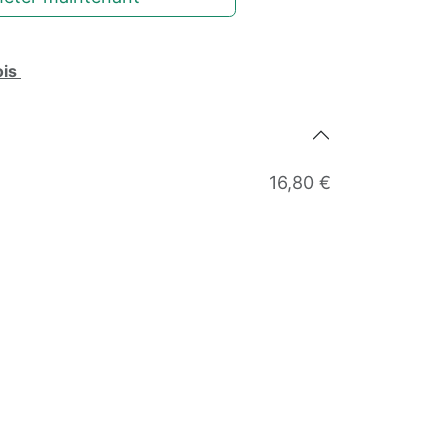
ois
16,80 €