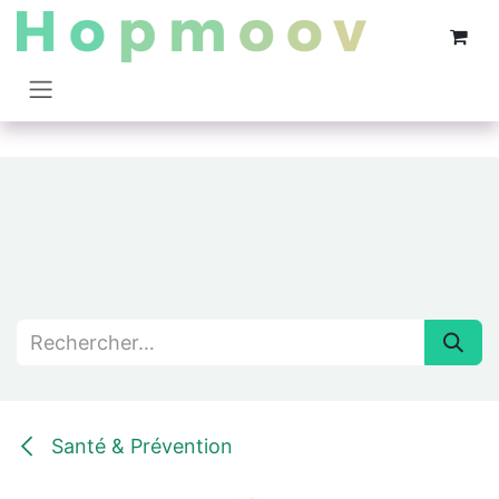
Se rendre au contenu
Santé & Prévention