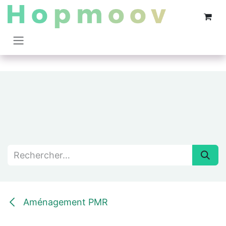
Se rendre au contenu
Aménagement PMR