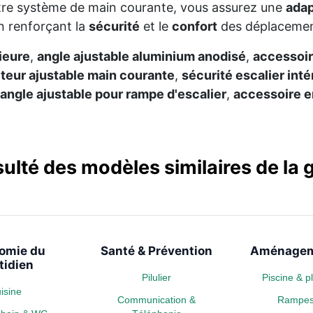
re système de main courante, vous assurez une
adap
n renforçant la
sécurité
et le
confort
des déplacements
ieure
,
angle ajustable aluminium anodisé
,
accessoir
eur ajustable main courante
,
sécurité escalier inté
angle ajustable pour rampe d'escalier
,
accessoire 
sulté des modèles similaires de l
omie du
Santé & Prévention
Aménagem
tidien
Pilulier
Piscine & 
isine
Communication &
Rampe