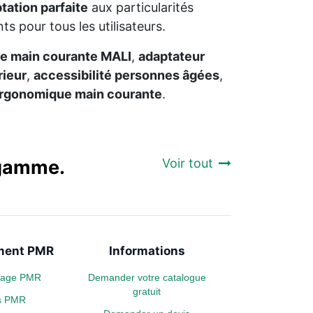
tation parfaite
aux particularités
 pour tous les utilisateurs.
e main courante MALI
,
adaptateur
rieur
,
accessibilité personnes âgées
,
ergonomique main courante
.
a gamme.
Voir tout
ent PMR
Informations
plage PMR
Demander votre catalogue
gratuit
s PMR