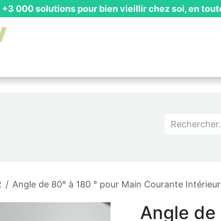
+3 000 solutions pour bien vieillir chez soi, en tout
is Gratuit
┃ Guides & Actualités
┃ Recevoir un Catalog
R
Angle de 80° à 180 ° pour Main Courante Intérie
Angle de 