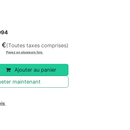
094
€
(Toutes taxes comprises)
Payez en plusieurs fois
Ajouter au panier
eter maintenant
ois