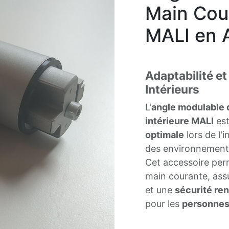
Main Cour
MALI en 
Adaptabilité e
Intérieurs
L'
angle modulable 
intérieure MALI
est
optimale
lors de l'i
des environnements 
Cet accessoire per
main courante, ass
et une
sécurité re
pour les
personnes