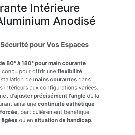
ante Intérieure
Aluminium Anodisé
t Sécurité pour Vos Espaces
de 80° à 180° pour main courante
 conçu pour offrir une
flexibilité
nstallation de
mains courantes
dans
intérieurs aux configurations variées.
met d'
ajuster précisément l'angle
de la
urant ainsi une
continuité esthétique
nforcée
, particulièrement bénéfique
 âgées
ou en
situation de handicap
.