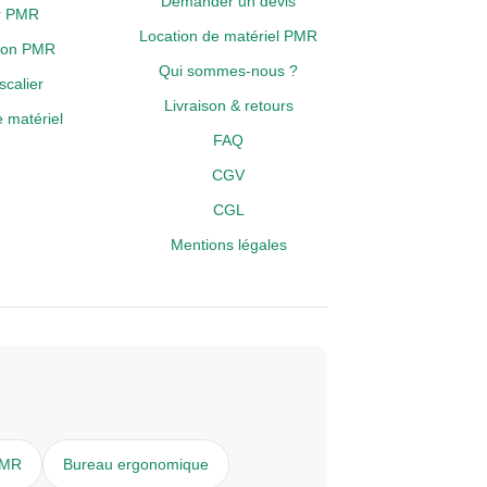
Demander un devis
er PMR
Location de matériel PMR
tion PMR
Qui sommes-nous ?
calier
Livraison & retours
 matériel
FAQ
CGV
CGL
Mentions légales
PMR
Bureau ergonomique