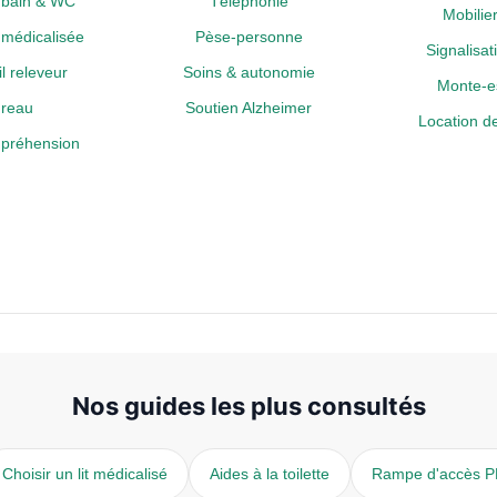
e bain & WC
Téléphonie
Mobili
médicalisée
Pèse-personne
Signalisa
l releveur
Soins & autonomie
Monte-es
reau
Soutien Alzheimer
Location de
a préhension
Nos guides les plus consultés
Choisir un lit médicalisé
Aides à la toilette
Rampe d'accès 