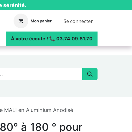
e sérénité.
Se connecter
Mon panier
ue
┃ Nos réalisations
À votre écoute ! 📞 03.74.09.81.70
ure MALI en Aluminium Anodisé
80° à 180 ° pour