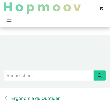
Se rendre au contenu
Ergonomie du Quotiden