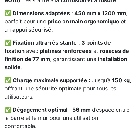
9016)
, résistante à la
corrosion et à l’usure
.
✅
Dimensions adaptées
:
450 mm x 1200 mm
,
parfait pour une
prise en main ergonomique
et
un
appui sécurisé
.
✅
Fixation ultra-résistante
:
3 points de
fixation
avec
platines renforcées
et
rosaces de
finition de 77 mm
, garantissant une
installation
solide
.
✅
Charge maximale supportée
: Jusqu’à
150 kg
,
offrant une
sécurité optimale
pour tous les
utilisateurs.
✅
Dégagement optimal
:
56 mm
d’espace entre
la barre et le mur pour une utilisation
confortable.