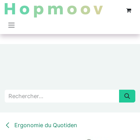
Se rendre au contenu
Ergonomie du Quotiden