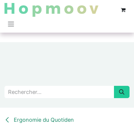
Se rendre au contenu
Ergonomie du Quotiden