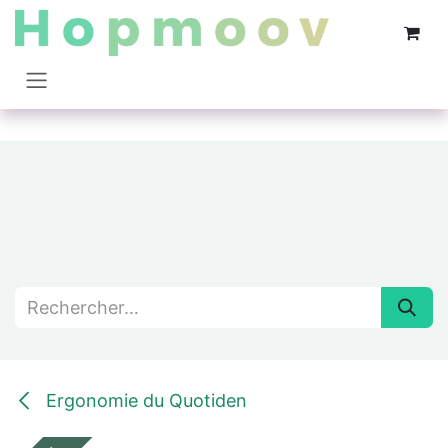
Se rendre au contenu
Ergonomie du Quotiden