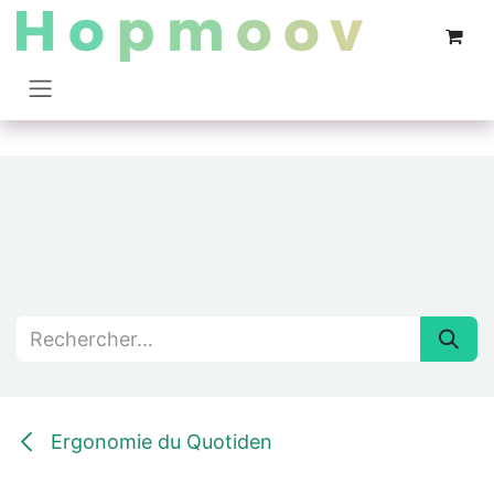
Se rendre au contenu
Ergonomie du Quotiden