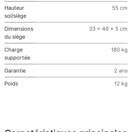
Hauteur
55 cm
sol/siège
Dimensions
33 x 46 x 5 cm
du siège
Charge
180 kg
supportée
Garantie
2 ans
Poids
12 kg