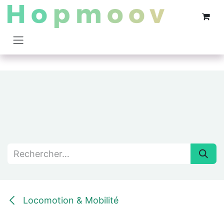
Se rendre au contenu
Locomotion & Mobilité