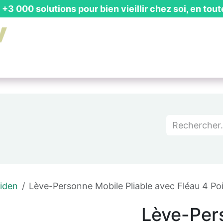
+3 000 solutions pour bien vieillir chez soi, en tout
is Gratuit
┃ Guides & Actualités
┃ Recevoir un Catalog
iden
Lève-Personne Mobile Pliable avec Fléau 4 Poi
Lève-Per