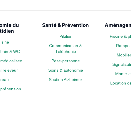
omie du
Santé & Prévention
Aménagem
tidien
Pilulier
Piscine & 
isine
Communication &
Rampe
e bain & WC
Téléphonie
Mobili
médicalisée
Pèse-personne
Signalisa
l releveur
Soins & autonomie
Monte-es
reau
Soutien Alzheimer
Location de
a préhension