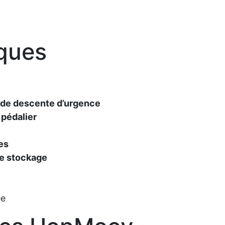
ques
e
 de descente d’urgence
 pédalier
es
de stockage
ée