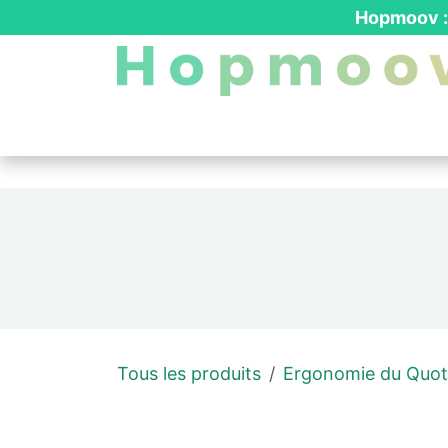
Se rendre au contenu
Hopmoov : 
Nos produits
┃ Location PMR
┃ Dev
Tous les produits
Ergonomie du Quot