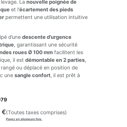
 levage. La
nouvelle poignée de
ique
et l’
écartement des pieds
er
permettent une utilisation intuitive
ipé d’une
descente d’urgence
trique
, garantissant une sécurité
andes roues Ø 100 mm
facilitent les
que, il est
démontable en 2 parties
,
 rangé ou déplacé en position de
ec une
sangle confort
, il est prêt à
079
€
(Toutes taxes comprises)
Payez en plusieurs fois