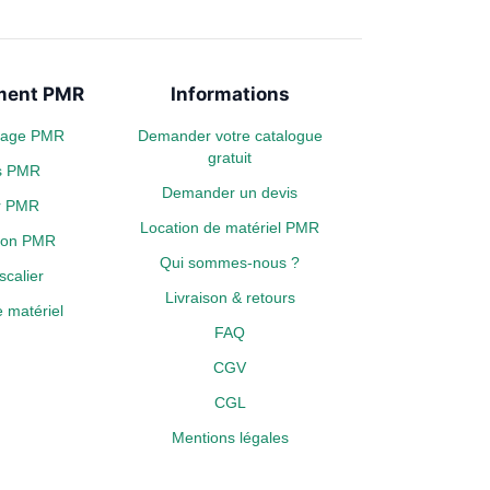
ent PMR
Informations
plage PMR
Demander votre catalogue
gratuit
s PMR
Demander un devis
er PMR
Location de matériel PMR
tion PMR
Qui sommes-nous ?
calier
Livraison & retours
 matériel
FAQ
CGV
CGL
Mentions légales