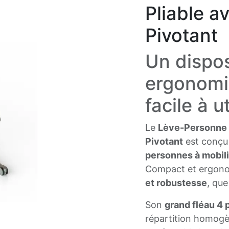
Pliable a
Pivotant
Un dispos
ergonomiq
facile à ut
Le
Lève-Personne M
Pivotant
est conçu p
personnes à mobili
Compact et ergonom
et robustesse
, que
Son
grand fléau 4 
répartition homogè