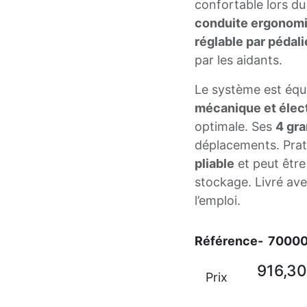
confortable lors du
conduite ergonom
réglable par pédali
par les aidants.
Le système est équ
mécanique et élec
optimale. Ses
4 gr
déplacements. Prati
pliable
et peut être
stockage. Livré av
l’emploi.
Référence-
7000
916,30
Prix