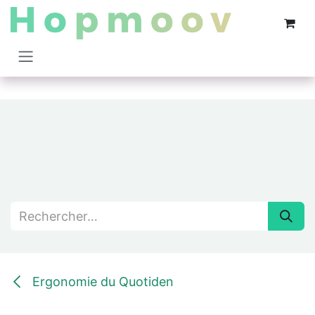
Se rendre au contenu
Ergonomie du Quotiden