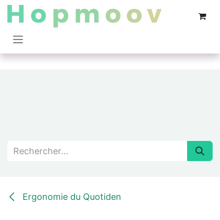
Se rendre au contenu
Ergonomie du Quotiden