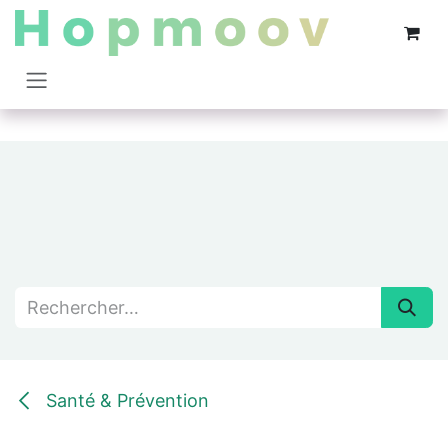
Se rendre au contenu
Santé & Prévention