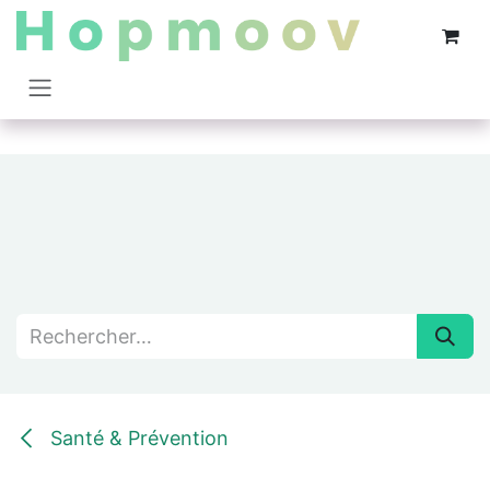
Se rendre au contenu
Santé & Prévention