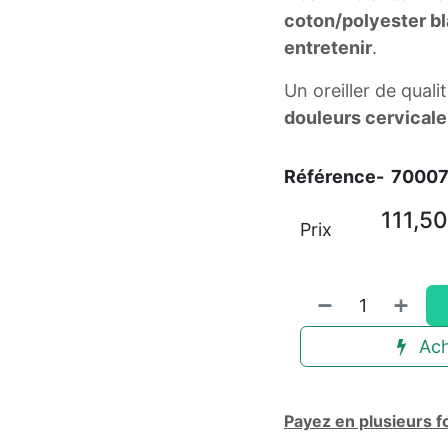
coton/polyester b
entretenir
.
Un oreiller de quali
douleurs cervicale
Référence-
7000
111,50
Prix
Ach
Payez en plusieurs f