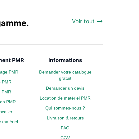
a gamme.
Voir tout
ent PMR
Informations
plage PMR
Demander votre catalogue
gratuit
s PMR
Demander un devis
er PMR
Location de matériel PMR
tion PMR
Qui sommes-nous ?
calier
Livraison & retours
 matériel
FAQ
CGV