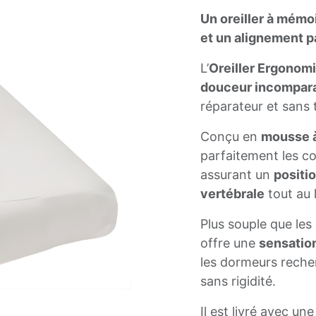
Un oreiller à mémo
et un alignement pa
L’
Oreiller Ergonom
douceur incompar
réparateur et sans 
Conçu en
mousse 
parfaitement les co
assurant un
positi
vertébrale
tout au l
Plus souple que les 
offre une
sensatio
les dormeurs recher
sans rigidité.
Il est livré avec un