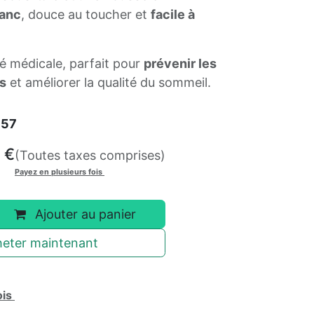
lanc
, douce au toucher et
facile à
té médicale, parfait pour
prévenir les
s
et améliorer la qualité du sommeil.
757
€
(Toutes taxes comprises)
Payez en plusieurs fois
Ajouter au panier
eter maintenant
ois