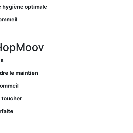
e hygiène optimale
sommeil
 HopMoov
es
dre le maintien
 sommeil
u toucher
faite