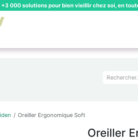
+3 000 solutions pour bien vieillir chez soi, en tout
is Gratuit
┃ Guides & Actualités
┃ Recevoir un Catalog
iden
Oreiller Ergonomique Soft
Oreiller 