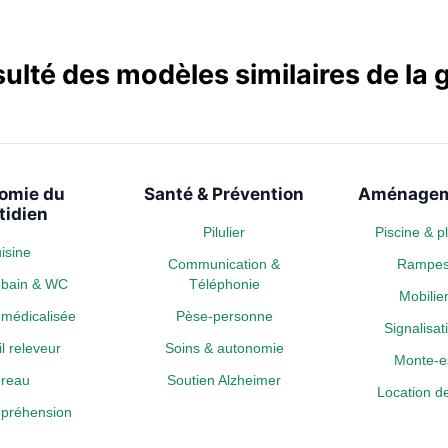
sulté des modèles similaires de l
omie du
Santé & Prévention
Aménagem
tidien
Pilulier
Piscine & 
isine
Communication &
Rampe
e bain & WC
Téléphonie
Mobili
médicalisée
Pèse-personne
Signalisa
l releveur
Soins & autonomie
Monte-es
reau
Soutien Alzheimer
Location de
a préhension