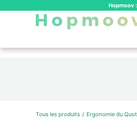
Se rendre au contenu
Hopmoov : 
Nos produits
┃ Location PMR
┃ Dev
Tous les produits
Ergonomie du Quot