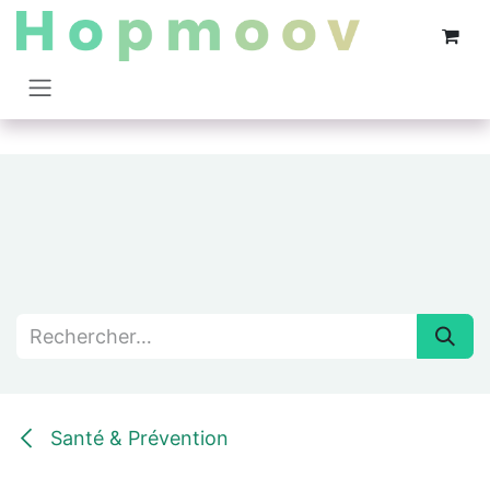
Se rendre au contenu
Santé & Prévention