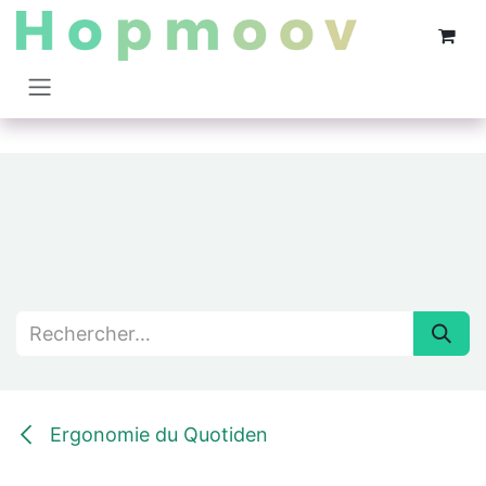
Se rendre au contenu
Ergonomie du Quotiden