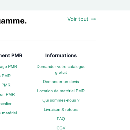
a gamme.
Voir tout
ent PMR
Informations
plage PMR
Demander votre catalogue
gratuit
s PMR
Demander un devis
er PMR
Location de matériel PMR
tion PMR
Qui sommes-nous ?
calier
Livraison & retours
 matériel
FAQ
CGV