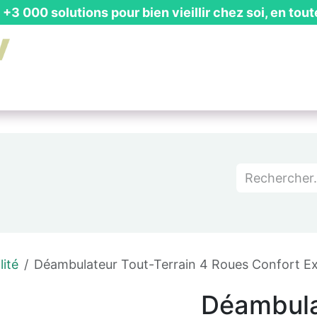
+3 000 solutions pour bien vieillir chez soi, en tout
is Gratuit
┃ Guides & Actualités
┃ Recevoir un Catalog
ité
Déambulateur Tout-Terrain 4 Roues Confort Ex
Déambula