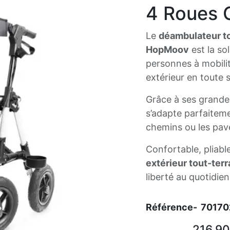
4 Roues C
Le
déambulateur to
HopMoov
est la sol
personnes à mobilit
extérieur en toute s
Grâce à ses grandes 
s’adapte parfaiteme
chemins ou les pav
Confortable, pliabl
extérieur tout-terr
liberté au quotidien
Référence-
70170
216,90