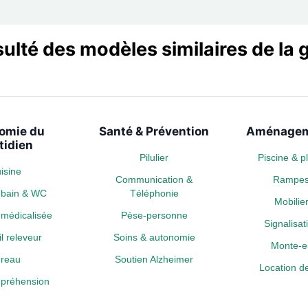
sulté des modèles similaires de l
omie du
Santé & Prévention
Aménagem
tidien
Pilulier
Piscine & 
isine
Communication &
Rampe
e bain & WC
Téléphonie
Mobili
médicalisée
Pèse-personne
Signalisa
l releveur
Soins & autonomie
Monte-es
reau
Soutien Alzheimer
Location de
a préhension