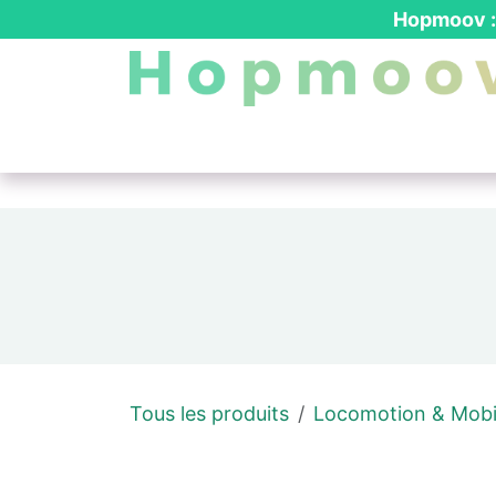
Se rendre au contenu
Hopmoov : 
Nos produits
┃ Location PMR
┃ Dev
Tous les produits
Locomotion & Mobil