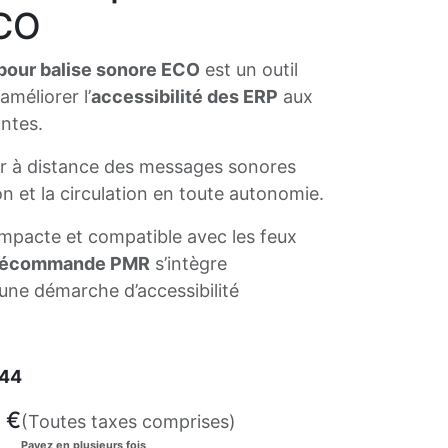
CO
our balise sonore ECO
est un outil
améliorer l’
accessibilité des ERP
aux
ntes.
ver à distance des messages sonores
tion et la circulation en toute autonomie.
compacte et compatible avec les feux
lécommande PMR
s’intègre
une démarche d’accessibilité
44
€
(Toutes taxes comprises)
Payez en plusieurs fois