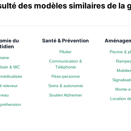
sulté des modèles similaires de l
omie du
Santé & Prévention
Aménagem
tidien
Pilulier
Piscine & 
isine
Communication &
Rampe
e bain & WC
Téléphonie
Mobili
médicalisée
Pèse-personne
Signalisa
l releveur
Soins & autonomie
Monte-es
reau
Soutien Alzheimer
Location de
a préhension