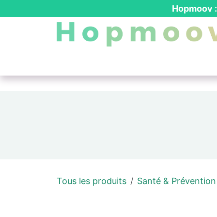
Se rendre au contenu
Hopmoov : 
Nos produits
┃ Location PMR
┃ Dev
Tous les produits
Santé & Prévention