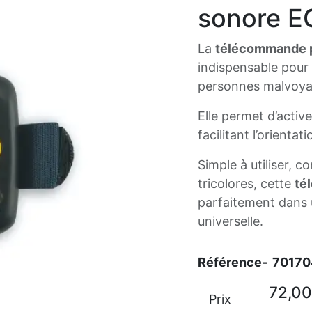
sonore E
La
télécommande p
indispensable pour 
personnes malvoya
Elle permet d’acti
facilitant l’orienta
Simple à utiliser, 
tricolores, cette
té
parfaitement dans 
universelle.
Référence-
70170
72,00
Prix