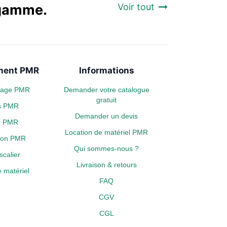
a gamme.
Voir tout
ent PMR
Informations
plage PMR
Demander votre catalogue
gratuit
s PMR
Demander un devis
er PMR
Location de matériel PMR
tion PMR
Qui sommes-nous ?
calier
Livraison & retours
 matériel
FAQ
CGV
CGL