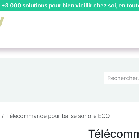
+3 000 solutions pour bien vieillir chez soi, en tout
is Gratuit
┃ Guides & Actualités
┃ Recevoir un Catalog
Télécommande pour balise sonore ECO
Télécomm