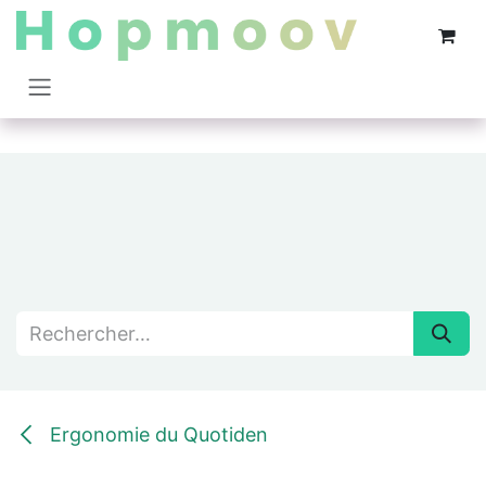
Se rendre au contenu
Ergonomie du Quotiden