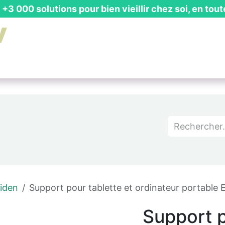
+3 000 solutions pour bien vieillir chez soi, en tout
is Gratuit
┃ Guides & Actualités
┃ Recevoir un Catalog
iden
Support pour tablette et ordinateur portable
Support p