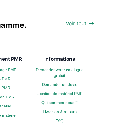
a gamme.
Voir tout
ent PMR
Informations
plage PMR
Demander votre catalogue
gratuit
s PMR
Demander un devis
er PMR
Location de matériel PMR
tion PMR
Qui sommes-nous ?
calier
Livraison & retours
 matériel
FAQ