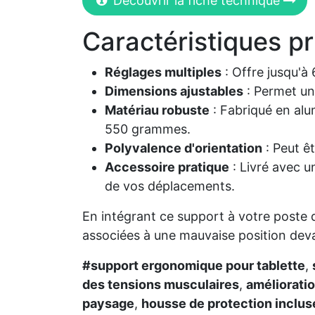
Découvrir la fiche technique
Caractéristiques pr
Réglages multiples
: Offre jusqu'à
Dimensions ajustables
: Permet un
Matériau robuste
: Fabriqué en alu
550 grammes.
Polyvalence d'orientation
: Peut ê
Accessoire pratique
: Livré avec u
de vos déplacements.
En intégrant ce support à votre poste 
associées à une mauvaise position deva
#support ergonomique pour tablette
,
des tensions musculaires
,
amélioratio
paysage
,
housse de protection inclus