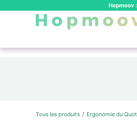
Se rendre au contenu
Hopmoov : 
Nos produits
┃ Location PMR
┃ Dev
Tous les produits
Ergonomie du Quot