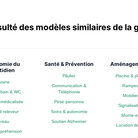
sulté des modèles similaires de l
omie du
Santé & Prévention
Aménagem
tidien
Pilulier
Piscine & 
isine
Communication &
Rampe
e bain & WC
Téléphonie
Mobili
médicalisée
Pèse-personne
Signalisa
l releveur
Soins & autonomie
Monte-es
reau
Soutien Alzheimer
Location de
a préhension